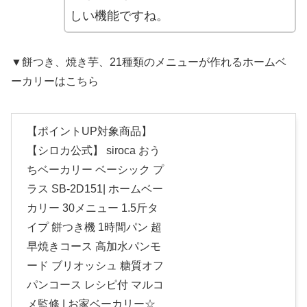
しい機能ですね。
▼餅つき、焼き芋、21種類のメニューが作れるホームベ
ーカリーはこちら
【ポイントUP対象商品】
【シロカ公式】 siroca おう
ちベーカリー ベーシック プ
ラス SB-2D151| ホームベー
カリー 30メニュー 1.5斤タ
イプ 餅つき機 1時間パン 超
早焼きコース 高加水パンモ
ード ブリオッシュ 糖質オフ
パンコース レシピ付 マルコ
メ監修 | お家ベーカリー☆