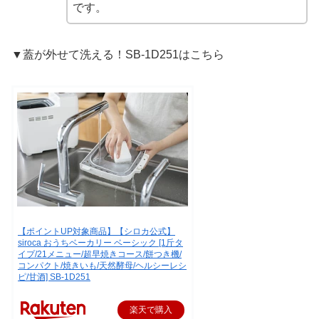
です。
▼蓋が外せて洗える！SB-1D251はこちら
【ポイントUP対象商品】【シロカ公式】
siroca おうちベーカリー ベーシック [1斤タ
イプ/21メニュー/超早焼きコース/餅つき機/
コンパクト/焼きいも/天然酵母/ヘルシーレシ
ピ/甘酒] SB-1D251
楽天で購入