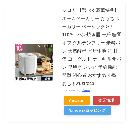
シロカ 【選べる豪華特典】
ホームベーカリー おうちベ
ーカリー ベーシック SB-
1D251 パン焼き器 一斤 糖質
オフ グルテンフリー 米粉パ
ン 天然酵母 ピザ生地 餅 甘
酒 ヨーグルト ケーキ 生食パ
ン 早焼き レシピ 予約機能
簡単 初心者 おすすめ 小型
おしゃれ siroca
created by
Rinker
Amazon
楽天市場
Yahooショッピング