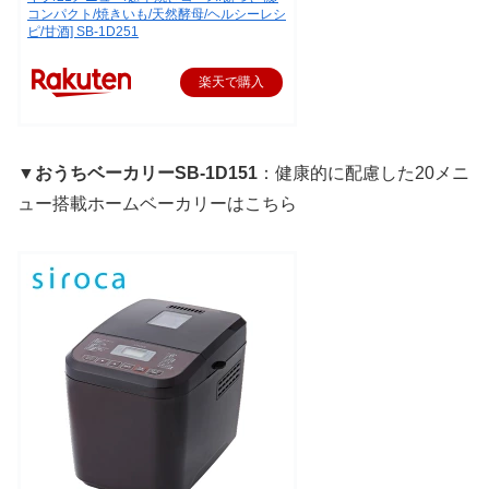
コンパクト/焼きいも/天然酵母/ヘルシーレシ
ピ/甘酒] SB-1D251
楽天で購入
▼おうちベーカリーSB-1D151
：健康的に配慮した20メニ
ュー搭載ホームベーカリーはこちら