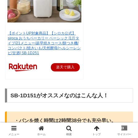
【ポイントUP対象商品】【シロカ公式】
siroca おうちベーカリー ベーシック [1斤タ
イプ/21メニュー/超早焼きコース/餅つき機/
コンパクト/焼きいも/天然酵母/ヘルシーレシ
ピ/甘酒] SB-1D251
楽天で購入
SB-1D151がオススメなのはこんな人！
・パンを焼く時間は2時間38分でも充分早い。
・同じ型なら少しでも安い方がいい。
メニュー
ホーム
検索
トップ
サイドバー
・蓋がはずれる機能はいらない。