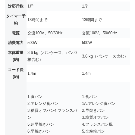
対応斤数
1斤
1斤
タイマー予
13時間まで
13時間まで
約
電源
交流100V、50/60Hz
交流100V、50/60Hz
消費電力
500W
500W
本体重量
3.6 kg（パンケース、パン羽
3.6 kg（パンケース含む）
(約)
根含む）
コード長
1.4m
1.4m
(約)
1.食パン
1.食パン
2.アレンジ食パン
1A.アレンジ食パン
3.糖質オフパン4.フランスパ
2.早焼きパン
ン
3.糖質オフパン
5.超早焼きパン
4.フランスパン風
6.早焼きパン
5.全粒粉パン