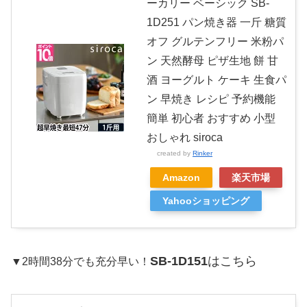
ーカリー ベーシック SB-
1D251 パン焼き器 一斤 糖質
オフ グルテンフリー 米粉パ
ン 天然酵母 ピザ生地 餅 甘
酒 ヨーグルト ケーキ 生食パ
ン 早焼き レシピ 予約機能
簡単 初心者 おすすめ 小型
おしゃれ siroca
created by
Rinker
Amazon
楽天市場
Yahooショッピング
SB-1D151
はこちら
▼2時間38分でも充分早い！