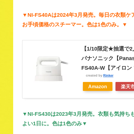
▼NI-FS40Aは2024年3月発売。毎日の
お手頃価格のスチーマー。色は1色のみ。▼
【1/10限定★抽選で
パナソニック【Panas
FS40A-W【アイロ
created by
Rinker
Amazon
楽天
▼NI-FS430は2023年3月発売。衣類も
よい1日に。色は1色のみ▼