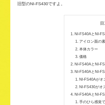
旧型のNI-FS430ですよ。
目
NI-FS40AとNI-
アイロン面の
本体カラー
価格
NI-FS40AとNI-
NI-FS40AとNI
NI-FS40Aが
NI-FS430が
NI-FS40AとNI
手のひら感覚