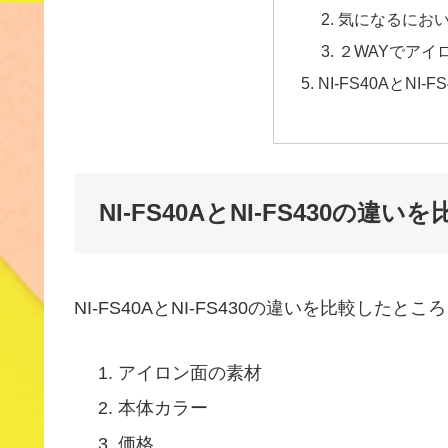
気になるにお
２WAYでアイ
NI-FS40AとNI
NI-FS40AとNI-FS430の違いを
NI-FS40AとNI-FS430の違いを比較した
アイロン面の素材
本体カラー
価格