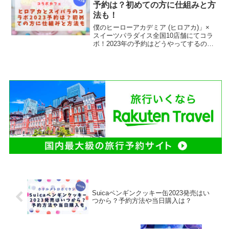
の？2023年...
予約は？初めての方に仕組みと方
法も！
僕のヒーローアカデミア (ヒロアカ)」×
スイーツパラダイス全国10店舗にてコラ
ボ！2023年の予約はどうやってするの？
スイパラってどんな仕組み？コラボカフ
ェに行ってみたいけど、どんな感じな
の？初めての方にもわかりやすいよう
に、仕組みを調べ...
Suicaペンギンクッキー缶2023発売はい
つから？予約方法や当日購入は？