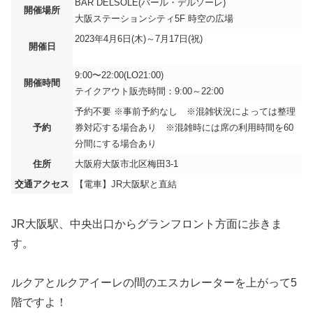
BAR DELSOLE(バール・デルソーレ)
開催場所
大阪ステーションシティ5F 時空の広場
2023年4月6日(木)～7月17日(祝)
開催日
9:00〜22:00(LO21:00)
開催時間
テイクアウト販売時間：9:00～22:00
予約不要
※事前予約なし ※混雑状況によっては整理
予約
券対応する場合あり ※混雑時には席の利用時間を60
分間にする場合あり
住所
大阪府大阪市北区梅田3-1
交通アクセス
【電車】JR大阪駅と直結
JR大阪駅、中央出口からグランフロント方面に歩きま
す。
ルクアとルクアイーレの間のエスカレーターを上がって5
階ですよ！