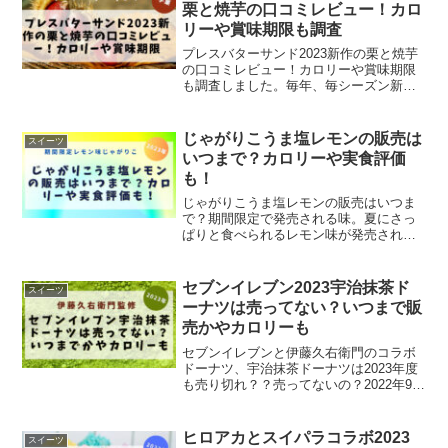
9/1(金)より秋の新作...
栗と焼芋の口コミレビュー！カロ
リーや賞味期限も調査
プレスバターサンド2023新作の栗と焼芋
の口コミレビュー！カロリーや賞味期限
も調査しました。毎年、毎シーズン新し
い味が新発売されて、どんな味なのか、
評価はどうなのか、とても気になります
よね。2023年秋に発売された新作は「焼
じゃがりこうま塩レモンの販売は
スイーツ
芋（焼芋ブリュレ...
いつまで？カロリーや実食評価
も！
じゃがりこうま塩レモンの販売はいつま
で？期間限定で発売される味。夏にさっ
ぱりと食べられるレモン味が発売されま
したね。期間限定の商品は「気が付いた
ら終わってて、食べられなかった。」な
んてことも多いもの。いつまで販売して
セブンイレブン2023宇治抹茶ド
スイーツ
いるのかチェックして、食...
ーナツは売ってない？いつまで販
売かやカロリーも
セブンイレブンと伊藤久右衛門のコラボ
ドーナツ、宇治抹茶ドーナツは2023年度
も売り切れ？？売ってないの？2022年9月
に発売された時も、セブンイレブンで売
り切れが続出し、買えない～！という声
も大きかった、ドーナツ。今回は買える
ヒロアカとスイパラコラボ2023
スイーツ