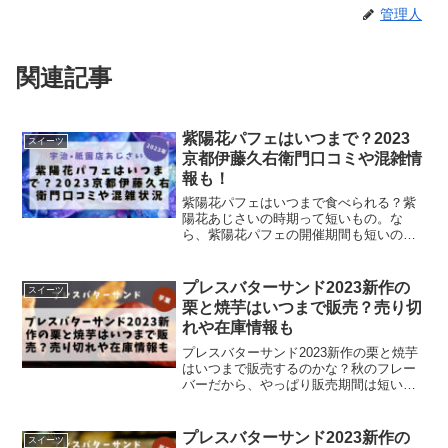
管理人
関連記事
紫陽花パフェはいつまで？2023
スイーツ
京都伊藤久右衛門口コミや混雑情
報も！
紫陽花パフェはいつまで食べられる？紫
陽花あじさいの時期って短いもの。な
ら、紫陽花パフェの開催期間も短いので
は？？気がついたら開催期間が終わって
た！そんなことのないように、しっかり
チェックしておきたいですね。この記事
プレスバターサンド2023新作の
スイーツ
では2023年京都伊藤久右...
栗と焼芋はいつまで販売？売り切
れや在庫情報も
プレスバターサンド2023新作の栗と焼芋
はいつまで販売するのかな？秋のフレー
バーだから、やっぱり販売期間は短いの
かな？期間限定となると、売り切れが気
になりますよね。売り切れや在庫状況は
どんな感じなのか調べてみました。
プレスバターサンド2023新作の
スイーツ