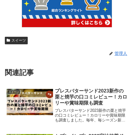
スイーツ
管理人
関連記事
プレスバターサンド2023新作の
スイーツ
栗と焼芋の口コミレビュー！カロ
リーや賞味期限も調査
プレスバターサンド2023新作の栗と焼芋
の口コミレビュー！カロリーや賞味期限
も調査しました。毎年、毎シーズン新し
い味が新発売されて、どんな味なのか、
評価はどうなのか、とても気になります
よね。2023年秋に発売された新作は「焼