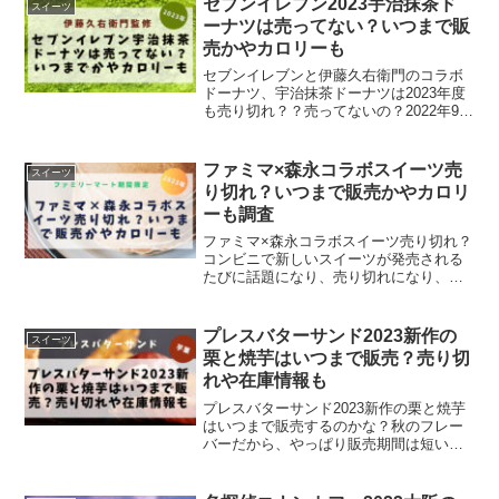
セブンイレブン2023宇治抹茶ド
スイーツ
芋（焼芋ブリュレ...
ーナツは売ってない？いつまで販
売かやカロリーも
セブンイレブンと伊藤久右衛門のコラボ
ドーナツ、宇治抹茶ドーナツは2023年度
も売り切れ？？売ってないの？2022年9月
に発売された時も、セブンイレブンで売
り切れが続出し、買えない～！という声
も大きかった、ドーナツ。今回は買える
ファミマ×森永コラボスイーツ売
スイーツ
の？2023年...
り切れ？いつまで販売かやカロリ
ーも調査
ファミマ×森永コラボスイーツ売り切れ？
コンビニで新しいスイーツが発売される
たびに話題になり、売り切れになり、買
えない人が続出するコンビニスイーツ！
今回のコラボスイーツはどうなの？購入
できる？実際にファミリーマートへ行っ
プレスバターサンド2023新作の
スイーツ
て購入チャレンジしてき...
栗と焼芋はいつまで販売？売り切
れや在庫情報も
プレスバターサンド2023新作の栗と焼芋
はいつまで販売するのかな？秋のフレー
バーだから、やっぱり販売期間は短いの
かな？期間限定となると、売り切れが気
になりますよね。売り切れや在庫状況は
どんな感じなのか調べてみました。