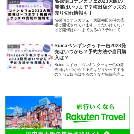
名探偵コナンカフェ2023大阪の
スイーツ
9/1(金)より秋の新作...
開催はいつまで？梅田店グッズの
売り切れ情報も！
名探偵コナンカフェ 大阪梅田の時の広
場で開催されています。まだいけてない
けど開催はいつまであるの？予約ってで
きたのかな？開催から、少し日数が立っ
たから、グッズは残っているのかな？ま
だ買える？名探偵コナン好きだけど、行
Suicaペンギンクッキー缶2023発
スイーツ
き損ねてしまった・・・。...
売はいつから？予約方法や当日購
入は？
Suica スイカ ペンギンクッキー缶の発
売日はいつから？予約はどうやってする
の？当日販売はあるの？など毎回完売必
須の人気クッキー缶！GETする方法を調
べてみました。Suicaペンギンクッキー缶
2023発売はいつから？予約受付2023年6
月...